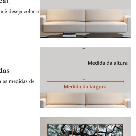
cal
cê deseja colocar
das
m as medidas de