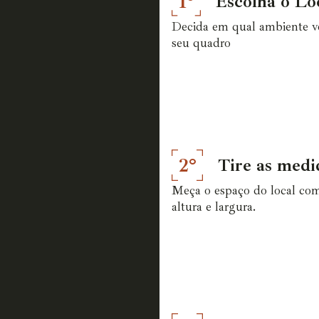
1°
Escolha o Lo
Decida em qual ambiente vo
seu quadro
2°
Tire as medi
Meça o espaço do local co
altura e largura.