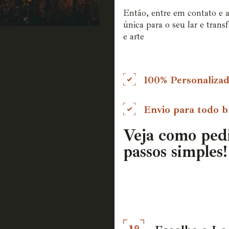
Então, entre em contato e 
única para o seu lar e tran
e arte
100% Personaliza
Envio para todo br
Veja como ped
passos simples!