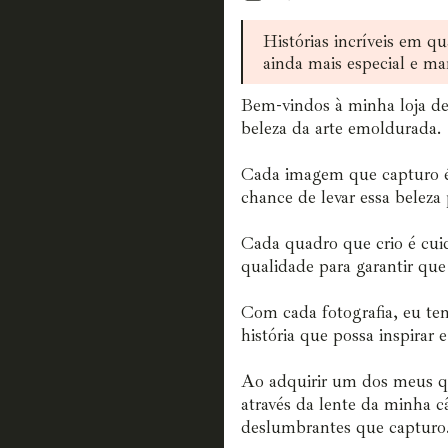
Histórias incríveis em qu
ainda mais especial e ma
Bem-vindos à minha loja de
beleza da arte emoldurada.
Cada imagem que capturo é
chance de levar essa beleza 
Cada quadro que crio é cui
qualidade para garantir que
Com cada fotografia, eu te
história que possa inspirar 
Ao adquirir um dos meus q
através da lente da minha c
deslumbrantes que capturo