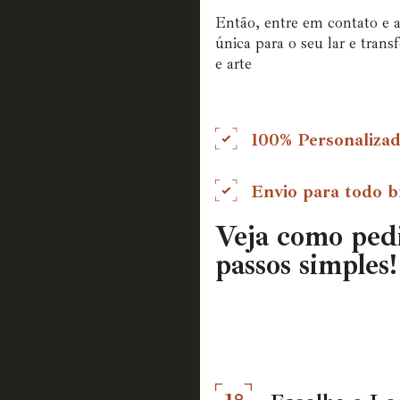
Então, entre em contato e 
única para o seu lar e tran
e arte
100% Personaliza
Envio para todo br
Veja como ped
passos simples!