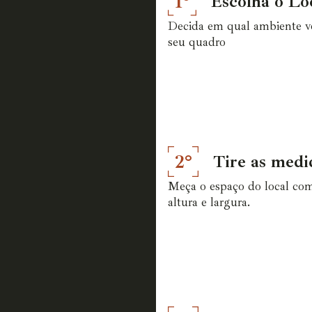
1°
Escolha o Lo
Decida em qual ambiente vo
seu quadro
2°
Tire as medi
Meça o espaço do local co
altura e largura.