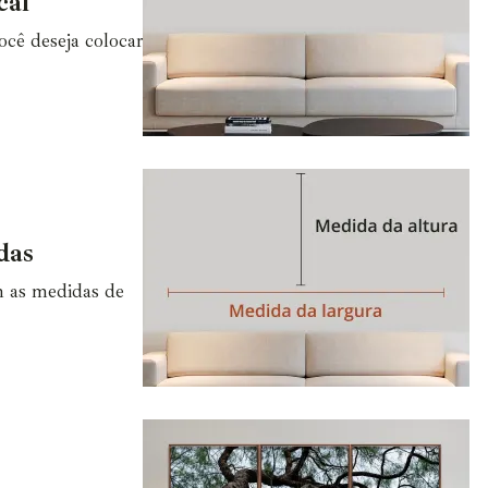
cal
cê deseja colocar
das
m as medidas de