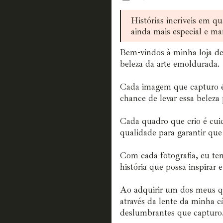
Histórias incríveis em qu
ainda mais especial e ma
Bem-vindos à minha loja de
beleza da arte emoldurada.
Cada imagem que capturo é
chance de levar essa beleza 
Cada quadro que crio é cui
qualidade para garantir que
Com cada fotografia, eu te
história que possa inspirar 
Ao adquirir um dos meus q
através da lente da minha c
deslumbrantes que capturo