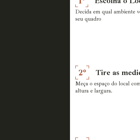
1°
Escolha o Lo
Decida em qual ambiente vo
seu quadro
2°
Tire as medi
Meça o espaço do local co
altura e largura.