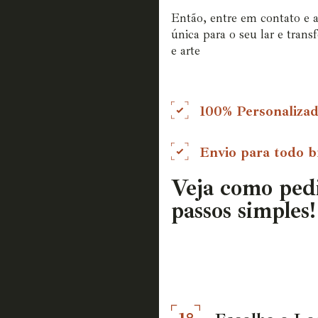
Então, entre em contato e 
única para o seu lar e tran
e arte
100% Personaliza
Envio para todo br
Veja como ped
passos simples!