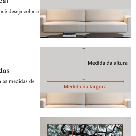
cal
cê deseja colocar
das
m as medidas de