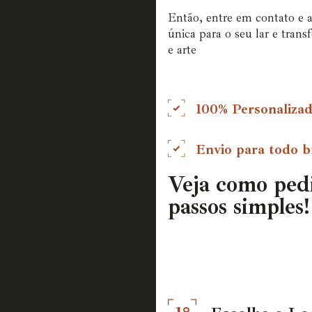
Então, entre em contato e 
única para o seu lar e tran
e arte
100% Personaliza
Envio para todo br
Veja como ped
passos simples!