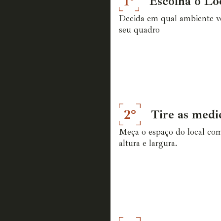
1°
Escolha o Lo
Decida em qual ambiente vo
seu quadro
2°
Tire as medi
Meça o espaço do local co
altura e largura.