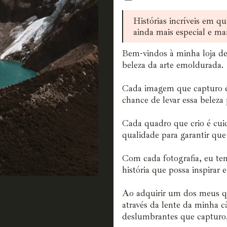
Histórias incríveis em qu
ainda mais especial e ma
Bem-vindos à minha loja de
beleza da arte emoldurada.
Cada imagem que capturo é
chance de levar essa beleza 
Cada quadro que crio é cui
qualidade para garantir que
Com cada fotografia, eu te
história que possa inspirar 
Ao adquirir um dos meus q
através da lente da minha c
deslumbrantes que capturo